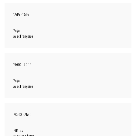
12:15
-
13:15
Yoga
avec Françoise
19:00
-
20:15
Yoga
avec Françoise
20:30
-
21:30
Pilâtes