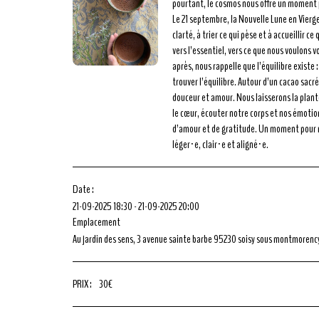
pourtant, le cosmos nous offre un moment p
Le 21 septembre, la Nouvelle Lune en Vierge
clarté, à trier ce qui pèse et à accueillir c
vers l’essentiel, vers ce que nous voulons 
après, nous rappelle que l’équilibre existe :
trouver l’équilibre. Autour d’un cacao sac
douceur et amour. Nous laisserons la plan
le cœur, écouter notre corps et nos émotio
d’amour et de gratitude. Un moment pour ra
léger·e, clair·e et aligné·e.
Date :
21-09-2025 18:30 - 21-09-2025 20:00
Emplacement
Au jardin des sens, 3 avenue sainte barbe 95230 soisy sous montmorency
PRIX :
30
€