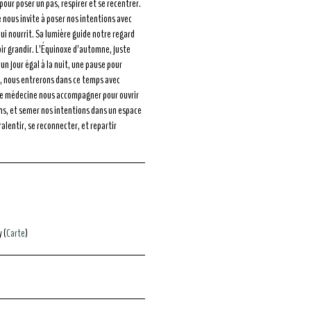
our poser un pas, respirer et se recentrer.
 nous invite à poser nos intentions avec
e qui nourrit. Sa lumière guide notre regard
voir grandir. L’Équinoxe d’automne, juste
 un jour égal à la nuit, une pause pour
ré, nous entrerons dans ce temps avec
te médecine nous accompagner pour ouvrir
ns, et semer nos intentions dans un espace
lentir, se reconnecter, et repartir
 (
Carte
)